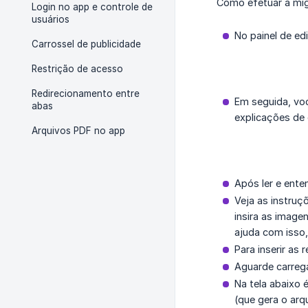
Como efetuar a mig
Login no app e controle de
usuários
No painel de ed
Carrossel de publicidade
Restrição de acesso
Redirecionamento entre
Em seguida, voc
abas
explicações de 
Arquivos PDF no app
Após ler e ente
Veja as instruç
insira as image
ajuda com isso, 
Para inserir as
Aguarde carrega
Na tela abaixo 
(que gera o arq