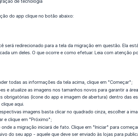
ração de tecnologia
ição do app clique no botão abaixo:
ê será redirecionado para a tela da migração em questão. Ela está
cada um deles. O que ocorre e como efetuar. Leia com atenção pois
nder todas as informações da tela acima, clique em "Começar";
ões e atualize as imagens nos tamanhos novos para garantir a ár
ns obrigatórias (ícone do app e imagem de abertura) dentro das es
clique aqui.
 respectivas imagens basta clicar no quadrado cinza, escolher a 
r e clique em "Próximo";
é onde a migração iniciará de fato. Clique em "Iniciar" para come
uivo do seu app - aquele que deve ser enviado às lojas para publi