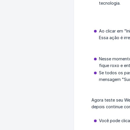
tecnologia.
Ao clicar em "In
Essa ação é irre
Nesse momento 
fique roxo e ent
Se todos os pa
mensagem "Suce
Agora teste seu Web
depois continue com
Você pode clica